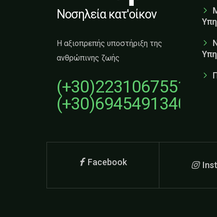
Νοσηλεία κατ'οίκον
Υπη
Η αξιοπρεπής υποστήριξη της
Υπη
ανθρώπινης ζωής
(+30)2231067551
(+30)6945491340
Facebook
Ins