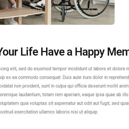
Your Life Have a Happy Me
cing elit, sed do eiusmod tempor incididunt ut labore et dolore 
iquip ex ea commodo consequat. Duis aute irure dolor in reprehende
upidatat non proident, sunt in culpa qui officia deserunt mollit an
loremque laudantium, totam rem aperiam, eaque ipsa quae ab illo i
luptatem quia voluptas sit aspernatur aut odit aut fugit, sed qui
trud exercitation ullamco laboris nisi ut aliquip.