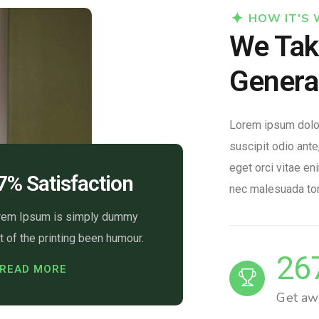
HOW IT'S
We Tak
Genera
Lorem ipsum dolor 
suscipit odio ant
eget orci vitae en
7% Satisfaction
nec malesuada tort
rem Ipsum is simply dummy
t of the printing been humour.
26
READ MORE
Get aw